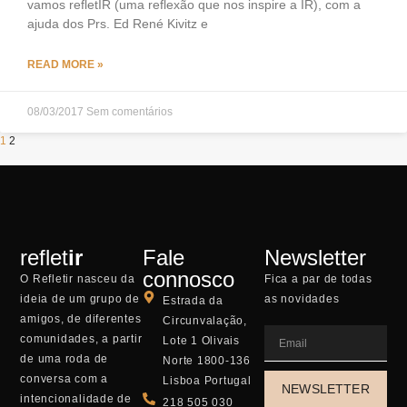
vamos refletIR (uma reflexão que nos inspire a IR), com a
ajuda dos Prs. Ed René Kivitz e
READ MORE »
08/03/2017
Sem comentários
1
2
reflet
ir
Fale
Newsletter
connosco
O Reflet
ir
nasceu da
Fica a par de todas
ideia de um grupo de
as novidades
Estrada da
amigos, de diferentes
Circunvalação,
comunidades, a partir
Lote 1 Olivais
de uma roda de
Norte 1800-136
conversa com a
Lisboa Portugal
NEWSLETTER
intencionalidade de
218 505 030