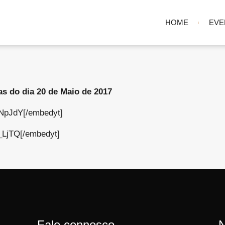
HOME
EVE
as do dia 20 de Maio de 2017
NpJdY[/embedyt]
_LjTQ[/embedyt]
Fale connosco
N