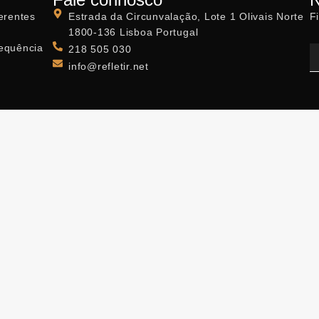
erentes
Estrada da Circunvalação, Lote 1 Olivais Norte
F
1800-136 Lisboa Portugal
sequência
218 505 030
info@refletir.net